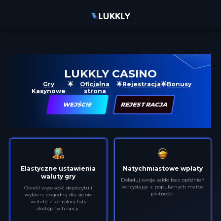
LUKKLY CASINO
Gry
🌟
Oficjalna
🌟
Rejestracja
🌟
Bonusy
Kasynowe
strona
WEJŚCIE
REJESTRACJA
Elastyczne ustawienia
Natychmiastowe wpłaty
waluty gry
Doładuj swoje saldo bez opóźnień
korzystając z popularnych metod
Określ wysokość depozytu i
płatności.
wybierz dogodną dla siebie
walutę z szerokiej listy
dostępnych opcji.