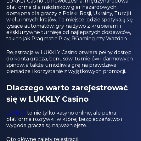
LUKKLY Casino to nowoczesna, międzynarodowa
platforma dla miłośników gier hazardowych,
dostępna dla graczy z Polski, Rosji, Ukrainy, Turcji i
wielu innych krajów. To miejsce, gdzie spotykają się
tysiące automatów, gry na żywo z krupierami i
ekskluzywne turnieje od najlepszych dostawców,
takich jak Pragmatic Play, BGaming czy Wazdan.
Rejestracja w LUKKLY Casino otwiera pełny dostęp
do konta gracza, bonusów, turniejów i darmowych
spinów, a także umożliwia grę na prawdziwe
pieniądze i korzystanie z wyjątkowych promocji.
Dlaczego warto zarejestrować
się w LUKKLY Casino
LUKKLY
to nie tylko kasyno online, ale pełna
platforma rozrywki, w której bezpieczeństwo i
wygoda gracza są najważniejsze.
Oto główne zalety rejestracji: