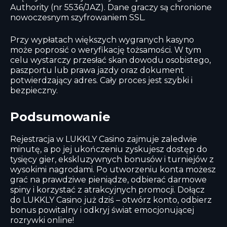
Authority (nr 5536/JAZ). Dane graczy są chronione
nowoczesnym szyfrowaniem SSL.
Przy wypłatach większych wygranych kasyno
może poprosić o weryfikację tożsamości. W tym
celu wystarczy przesłać skan dowodu osobistego,
paszportu lub prawa jazdy oraz dokument
potwierdzający adres. Cały proces jest szybki i
bezpieczny.
Podsumowanie
Rejestracja w LUKKLY Casino zajmuje zaledwie
minutę, a po jej ukończeniu zyskujesz dostęp do
tysięcy gier, ekskluzywnych bonusów i turniejów z
wysokimi nagrodami. Po utworzeniu konta możesz
grać na prawdziwe pieniądze, odbierać darmowe
spiny i korzystać z atrakcyjnych promocji. Dołącz
do LUKKLY Casino już dziś – otwórz konto, odbierz
bonus powitalny i odkryj świat emocjonującej
rozrywki online!