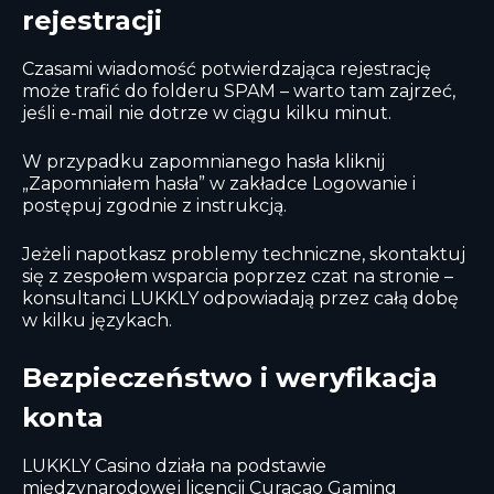
rejestracji
Czasami wiadomość potwierdzająca rejestrację
może trafić do folderu SPAM – warto tam zajrzeć,
jeśli e-mail nie dotrze w ciągu kilku minut.
W przypadku zapomnianego hasła kliknij
„Zapomniałem hasła” w zakładce Logowanie i
postępuj zgodnie z instrukcją.
Jeżeli napotkasz problemy techniczne, skontaktuj
się z zespołem wsparcia poprzez czat na stronie –
konsultanci LUKKLY odpowiadają przez całą dobę
w kilku językach.
Bezpieczeństwo i weryfikacja
konta
LUKKLY Casino działa na podstawie
międzynarodowej licencji Curaçao Gaming