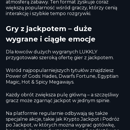
atmosferą zabawy. Ten format zyskuje coraz
większą popularność wśród graczy, którzy cenią
interakcję i szybkie tempo rozgrywki.
Gry z jackpotem – duże
wygrane i ciągłe emocje
Dla łowców dużych wygranych LUKKLY
przygotowało szeroką ofertę gier z jackpotem.
Wśród najpopularniejszych tytułów znajdziesz
Power of Gods: Hades, Dwarfs Fortune, Egyptian
Magic, Hot & Spicy Megaways.
Każdy obrót zwiększa pulę główną – a szczęśliwy
gracz może zgarnąć jackpot w jednym spinie.
Na platformie regularnie odbywają się także
specjalne akcje, takie jak Krypto Jackpot i Podróż
po Jackpot, w których można wygrać gotówkę,