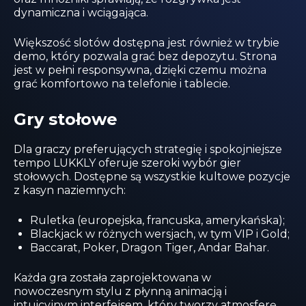
dynamiczna i wciągająca.
Większość slotów dostępna jest również w trybie
demo, który pozwala grać bez depozytu. Strona
jest w pełni responsywna, dzięki czemu można
grać komfortowo na telefonie i tablecie.
Gry stołowe
Dla graczy preferujących strategię i spokojniejsze
tempo LUKKLY oferuje szeroki wybór gier
stołowych. Dostępne są wszystkie kultowe pozycje
z kasyn naziemnych:
Ruletka (europejska, francuska, amerykańska);
Blackjack w różnych wersjach, w tym VIP i Gold;
Baccarat, Poker, Dragon Tiger, Andar Bahar.
Każda gra została zaprojektowana w
nowoczesnym stylu z płynną animacją i
intuicyjnym interfejsem, który tworzy atmosferę