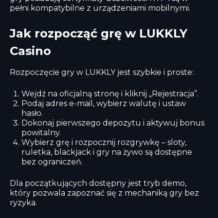
pełni kompatybilne z urządzeniami mobilnymi.
Jak rozpocząć grę w LUKKLY
Casino
Rozpoczęcie gry w LUKKLY jest szybkie i proste:
Wejdź na oficjalną stronę i kliknij „Rejestracja”.
Podaj adres e-mail, wybierz walutę i ustaw
hasło.
Dokonaj pierwszego depozytu i aktywuj bonus
powitalny.
Wybierz grę i rozpocznij rozgrywkę – sloty,
ruletka, blackjack i gry na żywo są dostępne
bez ograniczeń.
Dla początkujących dostępny jest tryb demo,
który pozwala zapoznać się z mechaniką gry bez
ryzyka.